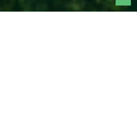
Urban Green Walk là khu
phố thương mại thuộc dự
án Urban Green, nơi tự
hào mang đến trải
nghiệm mua sắm, giải trí,
ẩm thực, và chăm sóc
sức khỏe giữa không gian
xanh mát, đậm giá trị
thiên nhiên.