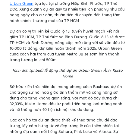
Urban Green
tọa lạc tại phường Hiệp Bình Phước, TP Thủ
Đức. Xung quanh dự án quy tụ nhiều tiện ích phục vụ nhu cầu
hàng ngày cho cư dân, thuận tiện di chuyển đến trung tâm
hành chính, thương mại của TP HCM.
Dự án có vị trí liền kề Quốc lộ 13, tuyến huyết mạch kết nối
giữa TP HCM, TP Thủ Đức và Bình Dương. Quốc lộ 13 sẽ được
TP HCM và Bình Dương nâng cấp, mở rộng với số vốn đầu tư
10.000 tỷ đồng, dự kiến hoàn thành năm 2025. Urban Green
cũng cách hai trạm của tuyến Metro 3B sẽ sớm hình thành
trong tương lai chỉ 500m.
Hình ảnh tại buổi lễ động thổ dự án Urban Green. Ảnh: Kusto
Home
Sở hữu kiến trúc hiện đại mang phong cách Bauhaus, dự án
chú trọng sự hài hòa giữa tính thẩm mỹ và công năng sử
dụng cho từng không gian sống. Với mật độ xây dựng chỉ
32,33%, Kusto Home đầu tư phát triển hàng loạt mảng xanh
và hệ thống hơn 40 tiện ích nội khu đa dạng.
Các căn hộ tại dự án được thiết kế theo từng chủ đề đặc
trưng, lấy cảm hứng từ vẻ đẹp tráng lệ của thiên nhiên tại
những địa danh nổi tiếng Sahara, Pink Lake và Alaska. Sự