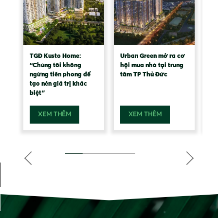
TGĐ Kusto Home:
Urban Green mở ra cơ
Ur
“Chúng tôi không
hội mua nhà tại trung
ch
ngừng tiên phong để
tâm TP Thủ Đức
vớ
tạo nên giá trị khác
Đ
biệt”
XEM THÊM
XEM THÊM