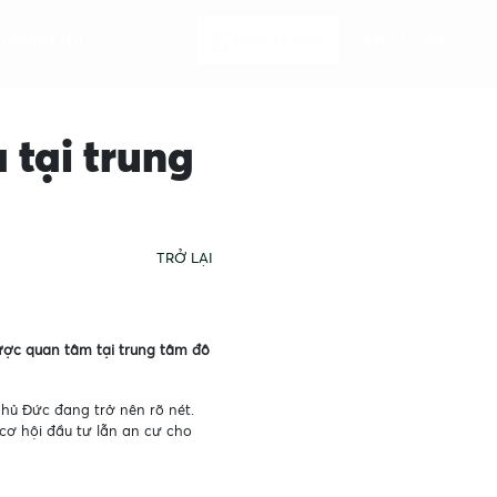
I CHÚNG TÔI
ĐĂNG KÝ NGAY
EN
VN
 tại trung
TRỞ LẠI
ược quan tâm tại trung tâm đô
Thủ Đức đang trở nên rõ nét.
cơ hội đầu tư lẫn an cư cho