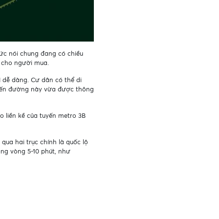
Đức nói chung đang có chiều
ư cho người mua.
 dễ dàng. Cư dân có thể di
Tuyến đường này vừa được thông
 liền kề của tuyến metro 3B
qua hai trục chính là quốc lộ
rong vòng 5-10 phút, như