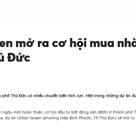
LIÊN HỆ VỚ
OUSE
TIỆN ÍCH
THƯ VIỆN
TIN TỨC
KUSTO HOME
en mở ra cơ hội mua nhà
ủ Đức
h phố Thủ Đức có nhiều chuyển biến tích cực. Một trong những dự án đ
ích ngày một hoàn thiện, cơ hội đầu tư bất động sản (BĐS) ở thành phố 
e, dự án Urban Green (phường Hiệp Bình Phước, TP Thủ Đức) sẽ mở ra 