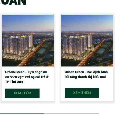
QUAN
Urban Green – Lựa chọn an
Urban Green – nơi định hình
cư ‘vừa vặn’ với người trẻ ở
lối sống thành thị kiểu mới
TP Thủ Đức
XEM THÊM
XEM THÊM