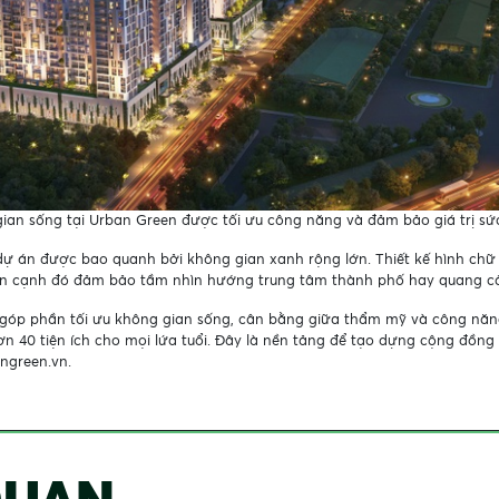
ian sống tại Urban Green được tối ưu công năng và đảm bảo giá trị s
ự án được bao quanh bởi không gian xanh rộng lớn. Thiết kế hình chữ 
bên cạnh đó đảm bảo tầm nhìn hướng trung tâm thành phố hay quang c
 góp phần tối ưu không gian sống, cân bằng giữa thẩm mỹ và công năng
ơn 40 tiện ích cho mọi lứa tuổi. Đây là nền tảng để tạo dựng cộng đồn
angreen.vn.