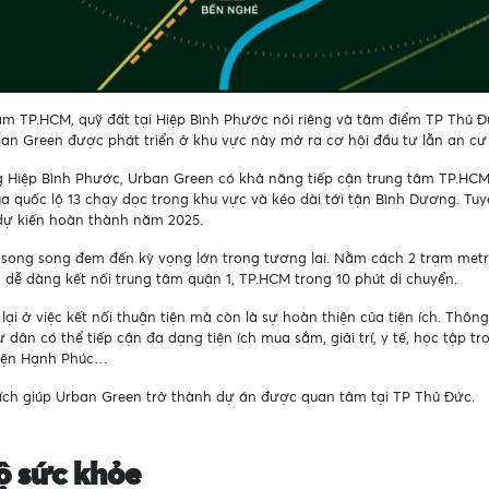
 tâm TP.HCM, quỹ đất tại Hiệp Bình Phước nói riêng và tâm điểm TP Thủ 
an Green được phát triển ở khu vực này mở ra cơ hội đầu tư lẫn an c
 Hiệp Bình Phước, Urban Green có khả năng tiếp cận trung tâm TP.HCM
a quốc lộ 13 chạy dọc trong khu vực và kéo dài tới tận Bình Dương. 
dự kiến hoàn thành năm 2025.
 song song đem đến kỳ vọng lớn trong tương lai. Nằm cách 2 trạm metro
 dễ dàng kết nối trung tâm quận 1, TP.HCM trong 10 phút di chuyển.
ại ở việc kết nối thuận tiện mà còn là sự hoàn thiện của tiện ích. Thông 
 dân có thể tiếp cận đa dạng tiện ích mua sắm, giải trí, y tế, học tập t
viện Hạnh Phúc…
tiện ích giúp Urban Green trở thành dự án được quan tâm tại TP Thủ Đức.
ộ sức khỏe