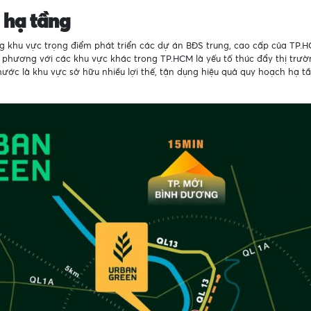
 hạ tầng
 khu vực trọng điểm phát triển các dự án BĐS trung, cao cấp của TP.
 phương với các khu vực khác trong TP.HCM là yếu tố thúc đẩy thị trườn
ước là khu vực sở hữu nhiều lợi thế, tận dụng hiệu quả quy hoạch hạ tầ