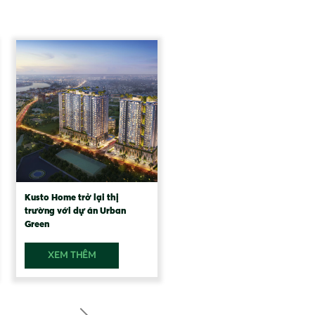
Kusto Home trở lại thị
Kusto Home khởi công dự án
trường với dự án Urban
Urban Green
Green
XEM THÊM
XEM THÊM